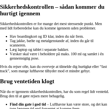
Sikkerhedskontrollen – sådan kommer du
hurtigt igennem
Sikkerhedskontrollen er for mange det mest stressende punkt. Men
med lidt forberedelse kan du komme igennem uden problemer.
Hav boardingkort og ID klar, inden du når frem.
Tag jakke, bælte og metalgenstande af, inden du går til
scanneren.
Læg laptop og tablet i separate bakker.
Væsker skal være i beholdere på maks. 100 ml og samlet i én
gennemsigtig pose.
Hvis du rejser ofte, kan du overveje at tilmelde dig hurtigkø eller “fast
track”, som mange lufthavne tilbyder mod et mindre gebyr.
Brug ventetiden klogt
Når du er igennem sikkerhedskontrollen, har du som regel lidt ventetid.
Brug den til at gøre rejsen mere behagelig.
Find din gate i god tid
– Lufthavne kan være store, og det kan
tage længere tid end forventet at komme frem.