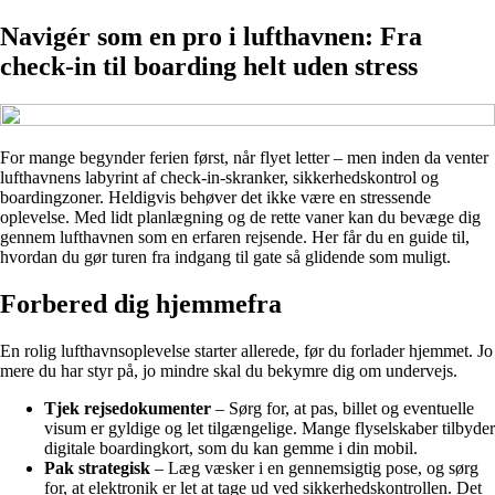
Navigér som en pro i lufthavnen: Fra
check-in til boarding helt uden stress
For mange begynder ferien først, når flyet letter – men inden da venter
lufthavnens labyrint af check-in-skranker, sikkerhedskontrol og
boardingzoner. Heldigvis behøver det ikke være en stressende
oplevelse. Med lidt planlægning og de rette vaner kan du bevæge dig
gennem lufthavnen som en erfaren rejsende. Her får du en guide til,
hvordan du gør turen fra indgang til gate så glidende som muligt.
Forbered dig hjemmefra
En rolig lufthavnsoplevelse starter allerede, før du forlader hjemmet. Jo
mere du har styr på, jo mindre skal du bekymre dig om undervejs.
Tjek rejsedokumenter
– Sørg for, at pas, billet og eventuelle
visum er gyldige og let tilgængelige. Mange flyselskaber tilbyder
digitale boardingkort, som du kan gemme i din mobil.
Pak strategisk
– Læg væsker i en gennemsigtig pose, og sørg
for, at elektronik er let at tage ud ved sikkerhedskontrollen. Det