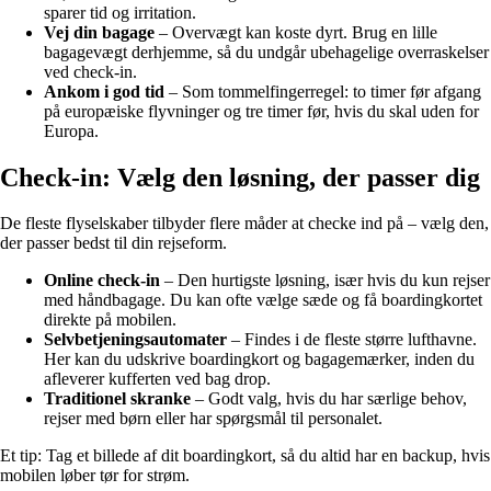
sparer tid og irritation.
Vej din bagage
– Overvægt kan koste dyrt. Brug en lille
bagagevægt derhjemme, så du undgår ubehagelige overraskelser
ved check-in.
Ankom i god tid
– Som tommelfingerregel: to timer før afgang
på europæiske flyvninger og tre timer før, hvis du skal uden for
Europa.
Check-in: Vælg den løsning, der passer dig
De fleste flyselskaber tilbyder flere måder at checke ind på – vælg den,
der passer bedst til din rejseform.
Online check-in
– Den hurtigste løsning, især hvis du kun rejser
med håndbagage. Du kan ofte vælge sæde og få boardingkortet
direkte på mobilen.
Selvbetjeningsautomater
– Findes i de fleste større lufthavne.
Her kan du udskrive boardingkort og bagagemærker, inden du
afleverer kufferten ved bag drop.
Traditionel skranke
– Godt valg, hvis du har særlige behov,
rejser med børn eller har spørgsmål til personalet.
Et tip: Tag et billede af dit boardingkort, så du altid har en backup, hvis
mobilen løber tør for strøm.