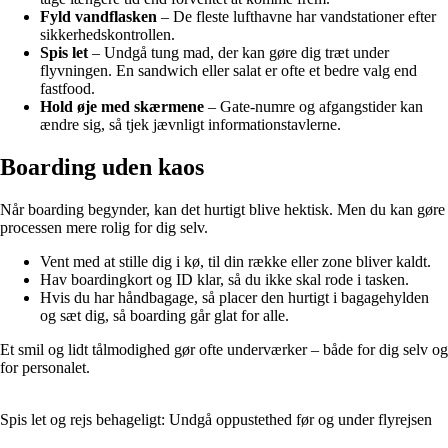
Fyld vandflasken
– De fleste lufthavne har vandstationer efter
sikkerhedskontrollen.
Spis let
– Undgå tung mad, der kan gøre dig træt under
flyvningen. En sandwich eller salat er ofte et bedre valg end
fastfood.
Hold øje med skærmene
– Gate-numre og afgangstider kan
ændre sig, så tjek jævnligt informationstavlerne.
Boarding uden kaos
Når boarding begynder, kan det hurtigt blive hektisk. Men du kan gøre
processen mere rolig for dig selv.
Vent med at stille dig i kø, til din række eller zone bliver kaldt.
Hav boardingkort og ID klar, så du ikke skal rode i tasken.
Hvis du har håndbagage, så placer den hurtigt i bagagehylden
og sæt dig, så boarding går glat for alle.
Et smil og lidt tålmodighed gør ofte underværker – både for dig selv og
for personalet.
Spis let og rejs behageligt: Undgå oppustethed før og under flyrejsen