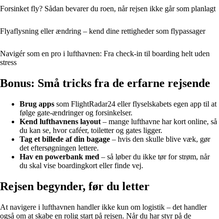
Forsinket fly? Sådan bevarer du roen, når rejsen ikke går som planlagt
Flyaflysning eller ændring – kend dine rettigheder som flypassager
Navigér som en pro i lufthavnen: Fra check-in til boarding helt uden
stress
Bonus: Små tricks fra de erfarne rejsende
Brug apps
som FlightRadar24 eller flyselskabets egen app til at
følge gate-ændringer og forsinkelser.
Kend lufthavnens layout
– mange lufthavne har kort online, så
du kan se, hvor caféer, toiletter og gates ligger.
Tag et billede af din bagage
– hvis den skulle blive væk, gør
det eftersøgningen lettere.
Hav en powerbank med
– så løber du ikke tør for strøm, når
du skal vise boardingkort eller finde vej.
Rejsen begynder, før du letter
At navigere i lufthavnen handler ikke kun om logistik – det handler
også om at skabe en rolig start på rejsen. Når du har styr på de