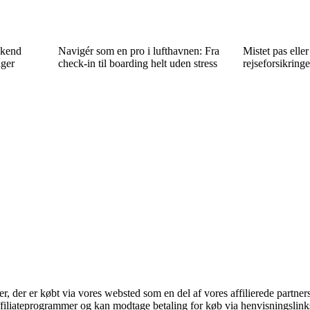
 kend
Navigér som en pro i lufthavnen: Fra
Mistet pas elle
ager
check-in til boarding helt uden stress
rejseforsikring
ter, der er købt via vores websted som en del af vores affilierede partne
affiliateprogrammer og kan modtage betaling for køb via henvisningslinks