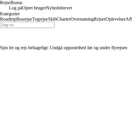
RejseBonus
Log på
Opret bruger
Nyhedsbrevet
Kategorier
Roadtrip
Busrejse
Togrejse
Skib
Charter
Overnatning
Rejser
Oplevelser
Af
Spis let og rejs behageligt: Undgå oppustethed før og under flyrejsen