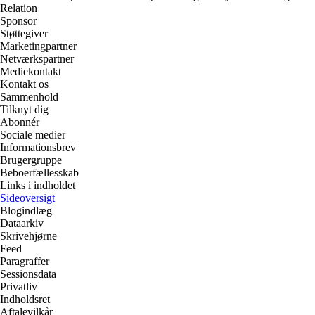
Relation
Sponsor
Støttegiver
Marketingpartner
Netværkspartner
Mediekontakt
Kontakt os
Sammenhold
Tilknyt dig
Abonnér
Sociale medier
Informationsbrev
Brugergruppe
Beboerfællesskab
Links i indholdet
Sideoversigt
Blogindlæg
Dataarkiv
Skrivehjørne
Feed
Paragraffer
Sessionsdata
Privatliv
Indholdsret
Aftalevilkår